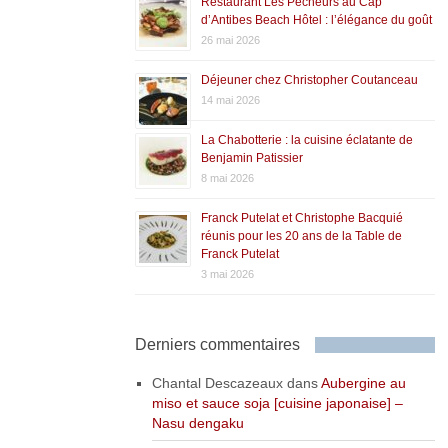
Restaurant Les Pêcheurs au Cap
d’Antibes Beach Hôtel : l’élégance du goût
26 mai 2026
Déjeuner chez Christopher Coutanceau
14 mai 2026
La Chabotterie : la cuisine éclatante de
Benjamin Patissier
8 mai 2026
Franck Putelat et Christophe Bacquié
réunis pour les 20 ans de la Table de
Franck Putelat
3 mai 2026
Derniers commentaires
Chantal Descazeaux
dans
Aubergine au
miso et sauce soja [cuisine japonaise] –
Nasu dengaku