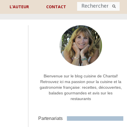
L’AUTEUR
CONTACT
Nom
*
rénom
Nom
Adresse de contact
*
Bienvenue sur le blog cuisine de Chantal!
Retrouvez ici ma passion pour la cuisine et la
gastronomie française: recettes, découvertes,
Commentaire ou message
*
balades gourmandes et avis sur les
restaurants
Partenariats