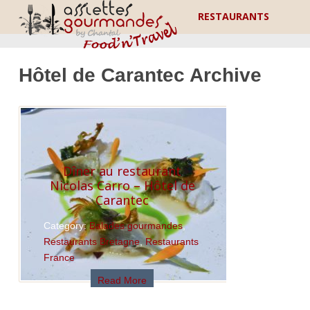
RESTAURANTS
Hôtel de Carantec Archive
Dîner au restaurant
Nicolas Carro – Hôtel de
Carantec
Category:
Balades gourmandes
,
Restaurants Bretagne
,
Restaurants
France
Read More