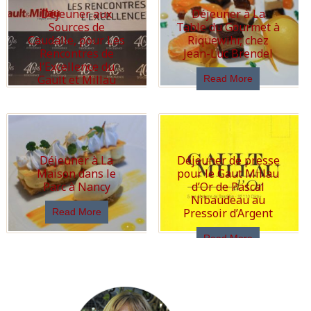
Déjeuner aux
Déjeuner à La
Sources de
Table du Gourmet à
Caudalie, pour Les
Riquewihr, chez
Rencontres de
Jean-Luc Brendel
l’Excellence du
Gault et Millau
Read More
Read More
Déjeuner à La
Déjeuner de presse
Maison dans le
pour le Gaut Millau
Parc à Nancy
d’Or de Pascal
Nibaudeau au
Pressoir d’Argent
Read More
Read More