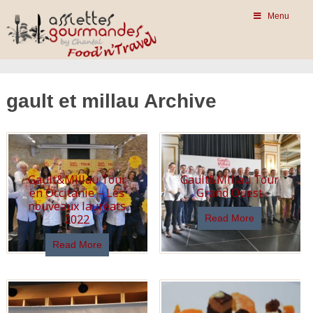
Menu
gault et millau Archive
Gault&Millau Tour
Gault&Millau Tour
en Occitanie – Les
Grand Ouest
nouveaux lauréats
2022
Read More
Read More