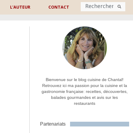
L’AUTEUR
CONTACT
Nom
*
rénom
Nom
Adresse de contact
*
Bienvenue sur le blog cuisine de Chantal!
Retrouvez ici ma passion pour la cuisine et la
gastronomie française: recettes, découvertes,
Commentaire ou message
*
balades gourmandes et avis sur les
restaurants
Partenariats