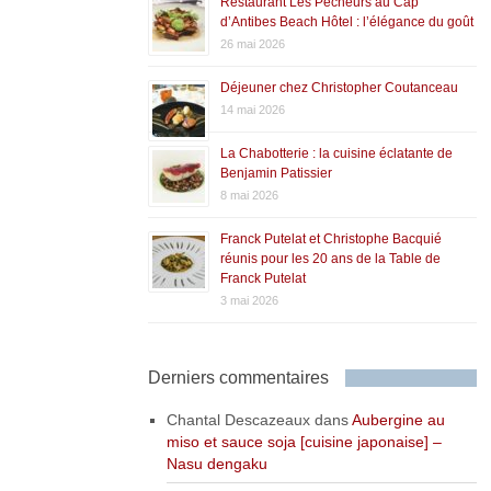
Restaurant Les Pêcheurs au Cap
d’Antibes Beach Hôtel : l’élégance du goût
26 mai 2026
Déjeuner chez Christopher Coutanceau
14 mai 2026
La Chabotterie : la cuisine éclatante de
Benjamin Patissier
8 mai 2026
Franck Putelat et Christophe Bacquié
réunis pour les 20 ans de la Table de
Franck Putelat
3 mai 2026
Derniers commentaires
Chantal Descazeaux
dans
Aubergine au
miso et sauce soja [cuisine japonaise] –
Nasu dengaku