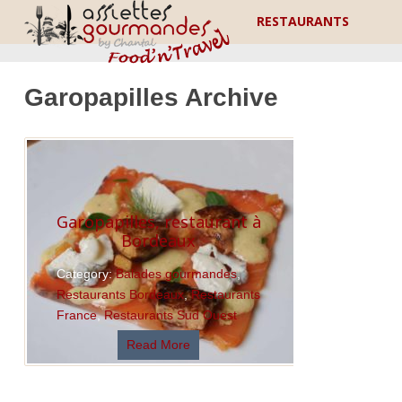
RESTAURANTS
Garopapilles Archive
Garopapilles, restaurant à
Bordeaux
Category:
Balades gourmandes
,
Restaurants Bordeaux
,
Restaurants
France
,
Restaurants Sud Ouest
Read More