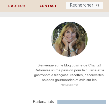
L’AUTEUR
CONTACT
Nom
*
rénom
Nom
Adresse de contact
*
Bienvenue sur le blog cuisine de Chantal!
Retrouvez ici ma passion pour la cuisine et la
gastronomie française: recettes, découvertes,
Commentaire ou message
*
balades gourmandes et avis sur les
restaurants
Partenariats