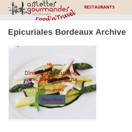
RESTAURANTS
Epicuriales Bordeaux Archive
Dîner aux Epicuriales,
avec Jean Luc Rocha
Category:
Propos divers
Read More