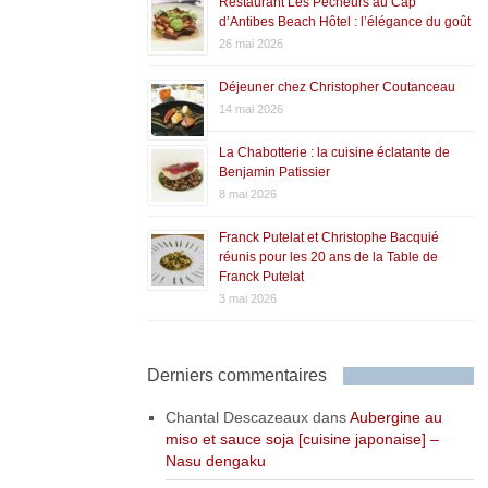
Restaurant Les Pêcheurs au Cap
d’Antibes Beach Hôtel : l’élégance du goût
26 mai 2026
Déjeuner chez Christopher Coutanceau
14 mai 2026
La Chabotterie : la cuisine éclatante de
Benjamin Patissier
8 mai 2026
Franck Putelat et Christophe Bacquié
réunis pour les 20 ans de la Table de
Franck Putelat
3 mai 2026
Derniers commentaires
Chantal Descazeaux
dans
Aubergine au
miso et sauce soja [cuisine japonaise] –
Nasu dengaku