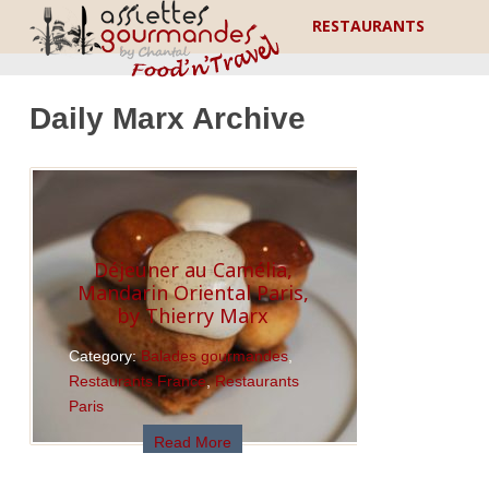
RESTAURANTS
Daily Marx Archive
Déjeuner au Camélia,
Mandarin Oriental Paris,
by Thierry Marx
Category:
Balades gourmandes
,
Restaurants France
,
Restaurants
Paris
Read More