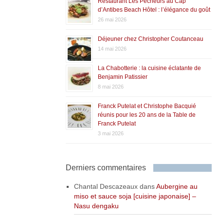
Restaurant Les Pêcheurs au Cap
d’Antibes Beach Hôtel : l’élégance du goût
26 mai 2026
Déjeuner chez Christopher Coutanceau
14 mai 2026
La Chabotterie : la cuisine éclatante de
Benjamin Patissier
8 mai 2026
Franck Putelat et Christophe Bacquié
réunis pour les 20 ans de la Table de
Franck Putelat
3 mai 2026
Derniers commentaires
Chantal Descazeaux
dans
Aubergine au
miso et sauce soja [cuisine japonaise] –
Nasu dengaku