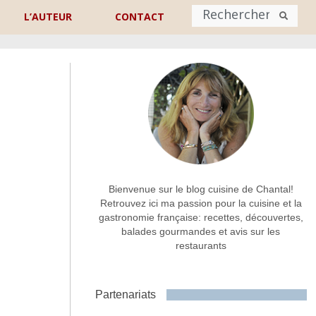
L’AUTEUR
CONTACT
Nom
*
rénom
Nom
Adresse de contact
*
Bienvenue sur le blog cuisine de Chantal!
Retrouvez ici ma passion pour la cuisine et la
gastronomie française: recettes, découvertes,
Commentaire ou message
*
balades gourmandes et avis sur les
restaurants
Partenariats