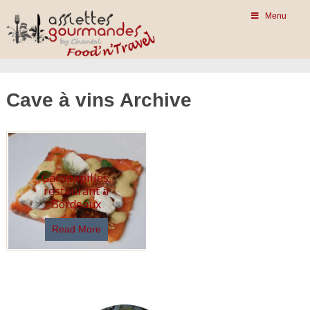
Menu
Cave à vins Archive
Garopapilles,
restaurant à
Bordeaux
Read More