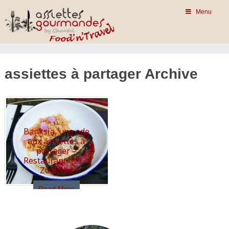
Menu
assiettes à partager Archive
Banksia, une ode
aux assiettes à
partager –
Restaurant de La
Zoologie
Read More