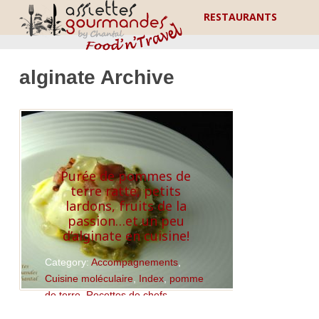
RESTAURANTS
alginate Archive
Purée de pommes de
terre ratte, petits
lardons, fruits de la
passion…et un peu
d’alginate en cuisine!
Category:
Accompagnements
,
Cuisine moléculaire
,
Index
,
pomme
de terre
,
Recettes de chefs
,
Recettes Thermomix