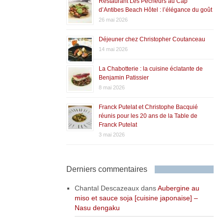
Restaurant Les Pêcheurs au Cap
d’Antibes Beach Hôtel : l’élégance du goût
26 mai 2026
Déjeuner chez Christopher Coutanceau
14 mai 2026
La Chabotterie : la cuisine éclatante de
Benjamin Patissier
8 mai 2026
Franck Putelat et Christophe Bacquié
réunis pour les 20 ans de la Table de
Franck Putelat
3 mai 2026
Derniers commentaires
Chantal Descazeaux
dans
Aubergine au
miso et sauce soja [cuisine japonaise] –
Nasu dengaku