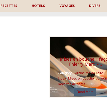
RECETTES
HÔTELS
VOYAGES
DIVERS
P
Mises en bouche « faç
Thierry Marx »…
Category:
Cuisine moléculaire
,
Index
,
Mises en bouche
,
poivro
Recettes de chefs
Read More