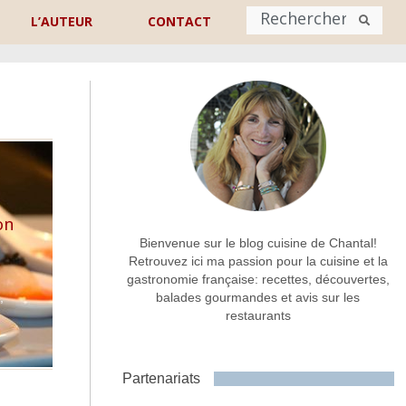
L’AUTEUR
CONTACT
Nom
*
rénom
Nom
Adresse de contact
*
on
Bienvenue sur le blog cuisine de Chantal!
Retrouvez ici ma passion pour la cuisine et la
gastronomie française: recettes, découvertes,
Commentaire ou message
*
n
,
balades gourmandes et avis sur les
restaurants
Partenariats