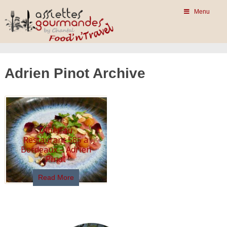
Menu
Adrien Pinot Archive
Dîner au
Restaurant 585 à
Bordeaux – Adrien
Pinot
Read More