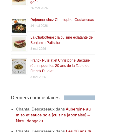
goût
26 mai 2026
Déjeuner chez Christopher Coutanceau
14 mai 2026
La Chabotterie : la cuisine éclatante de
Benjamin Patissier
8 mai 2026
Franck Putelat et Christophe Bacquié
réunis pour les 20 ans de la Table de
Franck Putelat
3 mai 2026
Derniers commentaires
Chantal Descazeaux
dans
Aubergine au
miso et sauce soja [cuisine japonaise] –
Nasu dengaku
Chantal Descazeaux
dans
Les 20 ans du