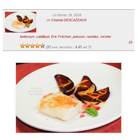
Le février 18, 2016
de
Chantal DESCAZEAUX
betterave
,
cabillaud
,
Eric Fréchon
,
poisson
,
ravioles
,
recette
10
22
avis, moyenne :
4,45
sur 5
(
)