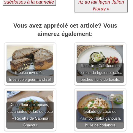
suédoises à la cannelle
riz au lait façon Julien
Noray »
Vous avez apprécié cet article? Vous
aimerez également:
Recette – Cabillaud en
Brookie inversé…
feuilles de figuier et salsa
Irrésistible gourmandise!
pêches huile de basilic
Chou-fleur aux épices,
cacahuètes et lait de coco
Salade de coco de
– Recette de Sabrina
Paimpol, baba ganoush,
Ghayour
huile de coriandre