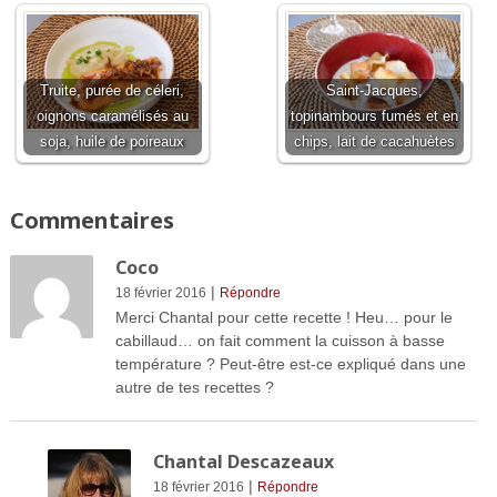
Truite, purée de céleri,
Saint-Jacques,
oignons caramélisés au
topinambours fumés et en
soja, huile de poireaux
chips, lait de cacahuètes
Commentaires
Coco
|
18 février 2016
Répondre
Merci Chantal pour cette recette ! Heu… pour le
cabillaud… on fait comment la cuisson à basse
température ? Peut-être est-ce expliqué dans une
autre de tes recettes ?
Chantal Descazeaux
|
18 février 2016
Répondre