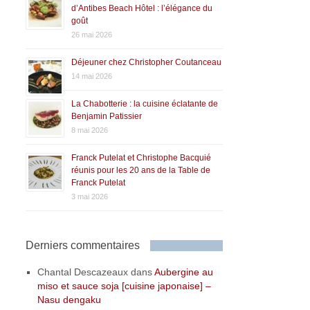
d’Antibes Beach Hôtel : l’élégance du
goût
26 mai 2026
Déjeuner chez Christopher Coutanceau
14 mai 2026
La Chabotterie : la cuisine éclatante de
Benjamin Patissier
8 mai 2026
Franck Putelat et Christophe Bacquié
réunis pour les 20 ans de la Table de
Franck Putelat
3 mai 2026
Derniers commentaires
Chantal Descazeaux
dans
Aubergine au
miso et sauce soja [cuisine japonaise] –
Nasu dengaku