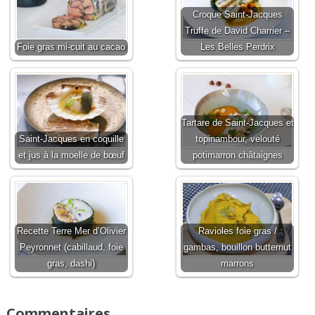
Croque Saint-Jacques
Truffe de David Charrier –
Foie gras mi-cuit au cacao
Les Belles Perdrix
Tartare de Saint-Jacques et
Saint-Jacques en coquille
topinambour, velouté
et jus à la moelle de bœuf
potimarron châtaignes
Recette Terre Mer d’Olivier
Ravioles foie gras /
Peyronnet (cabillaud, foie
gambas, bouillon butternut
gras, dashi)
marrons
Commentaires