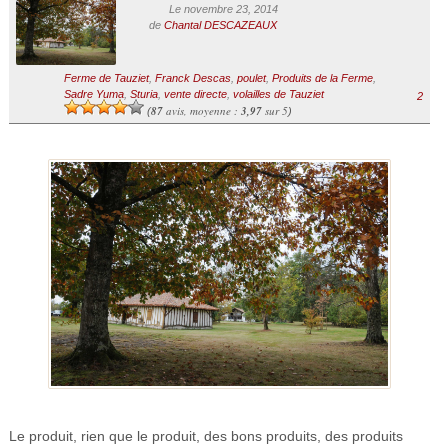
Le novembre 23, 2014
de
Chantal DESCAZEAUX
Ferme de Tauziet
,
Franck Descas
,
poulet
,
Produits de la Ferme
,
Sadre Yuma
,
Sturia
,
vente directe
,
volailles de Tauziet
2
87
avis, moyenne :
3,97
sur 5
(
)
Le produit, rien que le produit, des bons produits, des produits