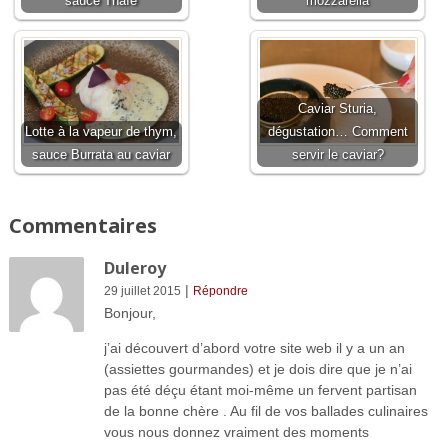
sauce Thaïe
mozzarella
Caviar Sturia,
Lotte à la vapeur de thym,
dégustation… Comment
sauce Burrata au caviar
servir le caviar?
Commentaires
Duleroy
|
29 juillet 2015
Répondre
Bonjour,
j’ai découvert d’abord votre site web il y a un an
(assiettes gourmandes) et je dois dire que je n’ai
pas été déçu étant moi-même un fervent partisan
de la bonne chère . Au fil de vos ballades culinaires
vous nous donnez vraiment des moments