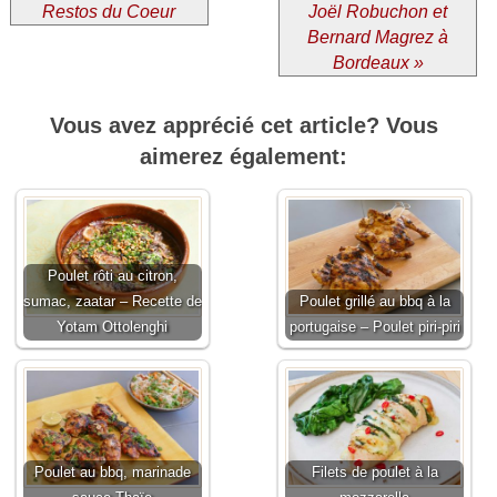
Restos du Coeur
Joël Robuchon et
Bernard Magrez à
Bordeaux »
Vous avez apprécié cet article? Vous
aimerez également:
Poulet rôti au citron,
sumac, zaatar – Recette de
Poulet grillé au bbq à la
Yotam Ottolenghi
portugaise – Poulet piri-piri
Poulet au bbq, marinade
Filets de poulet à la