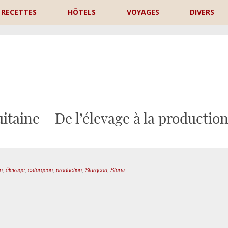
RECETTES
HÔTELS
VOYAGES
DIVERS
P
taine – De l’élevage à la productio
n
,
élevage
,
esturgeon
,
production
,
Sturgeon
,
Sturia