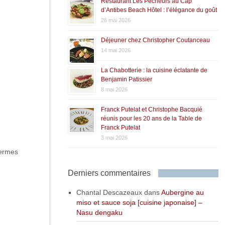
Restaurant Les Pêcheurs au Cap
d’Antibes Beach Hôtel : l’élégance du goût
26 mai 2026
Déjeuner chez Christopher Coutanceau
14 mai 2026
La Chabotterie : la cuisine éclatante de
Benjamin Patissier
8 mai 2026
Franck Putelat et Christophe Bacquié
réunis pour les 20 ans de la Table de
Franck Putelat
3 mai 2026
fermes
Derniers commentaires
Chantal Descazeaux
dans
Aubergine au
miso et sauce soja [cuisine japonaise] –
Nasu dengaku