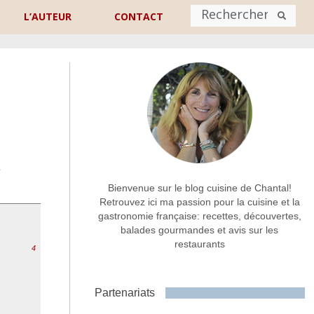
L’AUTEUR
CONTACT
Nom
*
rénom
Nom
n
Adresse de contact
*
Bienvenue sur le blog cuisine de Chantal!
Retrouvez ici ma passion pour la cuisine et la
gastronomie française: recettes, découvertes,
Commentaire ou message
*
balades gourmandes et avis sur les
restaurants
4
Partenariats