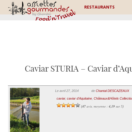
RESTAURANTS
Caviar STURIA – Caviar d’Aqui
Le avril 27, 2014
de
Chantal DESCAZEAUX
caviar
,
caviar d'Aquitaine
,
Châteaux&Hôtels Collectio
47
avis, moyenne :
4,19
sur 5
(
)