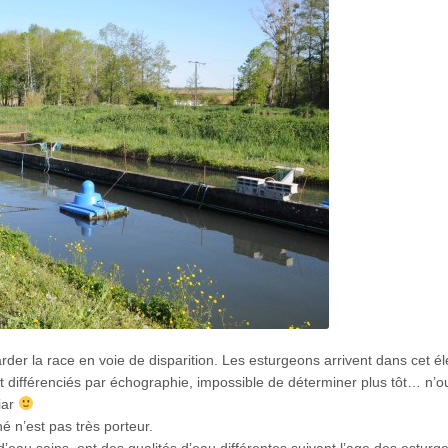
rder la race en voie de disparition. Les esturgeons arrivent dans cet é
nt différenciés par échographie, impossible de déterminer plus tôt… n’o
iar
 n’est pas très porteur.
’eau sains, ont des qualités d’eau différentes suivant l’age des esturg