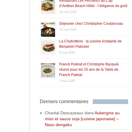
Restaurant Les Pêcheurs au Cap
d’Antibes Beach Hôtel : l’élégance du goût
26 mai 2026
Déjeuner chez Christopher Coutanceau
14 mai 2026
La Chabotterie : la cuisine éclatante de
Benjamin Patissier
8 mai 2026
Franck Putelat et Christophe Bacquié
réunis pour les 20 ans de la Table de
Franck Putelat
3 mai 2026
Derniers commentaires
Chantal Descazeaux
dans
Aubergine au
miso et sauce soja [cuisine japonaise] –
Nasu dengaku