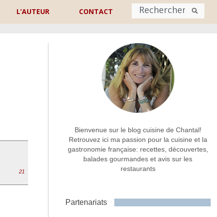
L’AUTEUR
CONTACT
Nom
*
rénom
Nom
Adresse de contact
*
Bienvenue sur le blog cuisine de Chantal!
Retrouvez ici ma passion pour la cuisine et la
gastronomie française: recettes, découvertes,
Commentaire ou message
*
balades gourmandes et avis sur les
restaurants
21
Partenariats