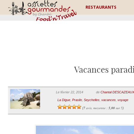
RESTAURANTS
Vacances paradi
Le février 22, 2014
de
Chantal DESCAZEAU
La Digue
,
Praslin
,
Seychelles
,
vacances
,
voyage
7
avis, moyenne :
5,00
sur 5
(
)