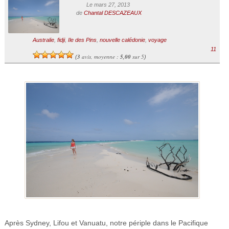
Le mars 27, 2013
de
Chantal DESCAZEAUX
Australie
,
fidji
,
Ile des Pins
,
nouvelle calédonie
,
voyage
11
3
avis, moyenne :
5,00
sur 5
(
)
Après Sydney, Lifou et Vanuatu, notre périple dans le Pacifique