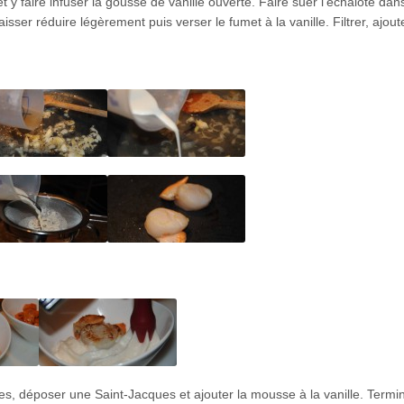
t y faire infuser la gousse de vanille ouverte. Faire suer l’échalote da
isser réduire légèrement puis verser le fumet à la vanille. Filtrer, ajout
ses, déposer une Saint-Jacques et ajouter la mousse à la vanille. Termi