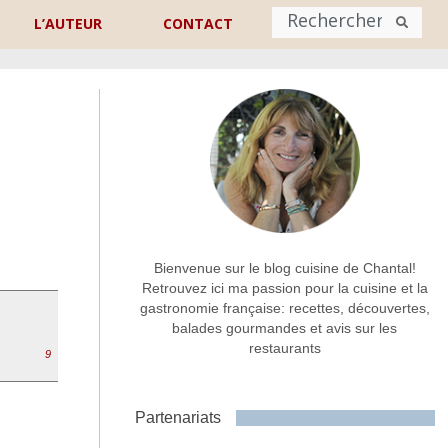
L’AUTEUR
CONTACT
Nom
*
rénom
Nom
Adresse de contact
*
Bienvenue sur le blog cuisine de Chantal!
Retrouvez ici ma passion pour la cuisine et la
gastronomie française: recettes, découvertes,
Commentaire ou message
*
balades gourmandes et avis sur les
restaurants
9
Partenariats