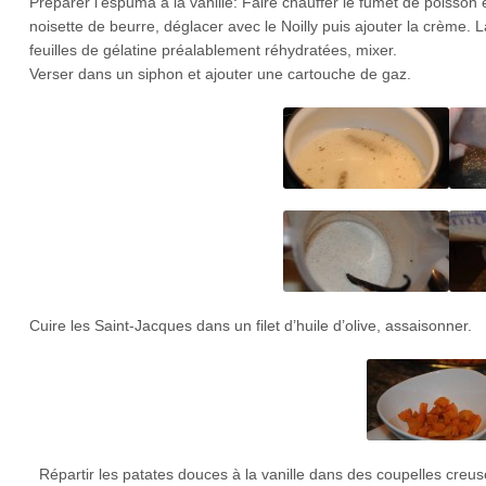
Préparer l’espuma à la vanille: Faire chauffer le fumet de poisson e
noisette de beurre, déglacer avec le Noilly puis ajouter la crème. La
feuilles de gélatine préalablement réhydratées, mixer.
Verser dans un siphon et ajouter une cartouche de gaz.
Cuire les Saint-Jacques dans un filet d’huile d’olive, assaisonner.
Répartir les patates douces à la vanille dans des coupelles creu