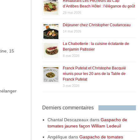
Restaurant Les Pêcheurs au Cap
d’Antibes Beach Hôtel : l’élégance du goût
26 mai 2026
Déjeuner chez Christopher Coutanceau
14 mai 2026
La Chabotterie : la cuisine éclatante de
Benjamin Patissier
tine, 15
8 mai 2026
Franck Putelat et Christophe Bacquié
réunis pour les 20 ans de la Table de
Franck Putelat
3 mai 2026
 mélanger
Derniers commentaires
Chantal Descazeaux
dans
Gaspacho de
tomates jaunes façon William Ledeuil
Angélique
dans
Gaspacho de tomates