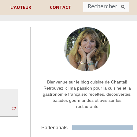
L’AUTEUR
CONTACT
Nom
*
rénom
Nom
Adresse de contact
*
Bienvenue sur le blog cuisine de Chantal!
Retrouvez ici ma passion pour la cuisine et la
gastronomie française: recettes, découvertes,
Commentaire ou message
*
balades gourmandes et avis sur les
restaurants
13
Partenariats