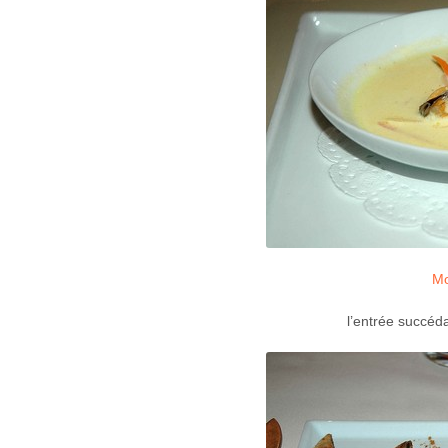
Mo
l’entrée succéda