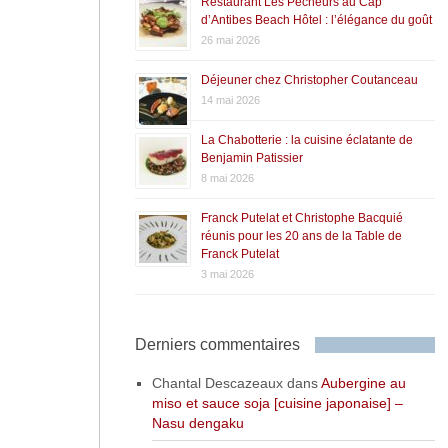
Restaurant Les Pêcheurs au Cap
d’Antibes Beach Hôtel : l’élégance du goût
26 mai 2026
Déjeuner chez Christopher Coutanceau
14 mai 2026
La Chabotterie : la cuisine éclatante de
Benjamin Patissier
8 mai 2026
Franck Putelat et Christophe Bacquié
réunis pour les 20 ans de la Table de
Franck Putelat
3 mai 2026
Derniers commentaires
Chantal Descazeaux
dans
Aubergine au
miso et sauce soja [cuisine japonaise] –
Nasu dengaku