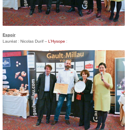
Espoir
Lauréat : Nicolas Durif –
L’Hysope
: