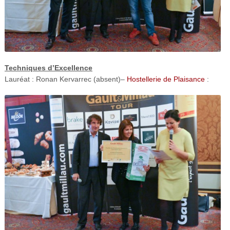
Techniques d’Excellence
Lauréat : Ronan Kervarrec (absent)–
Hostellerie de Plaisance
: