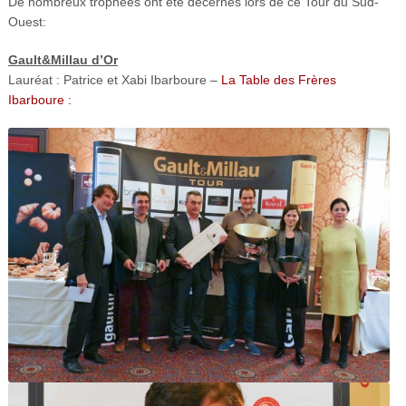
De nombreux trophées ont été décernés lors de ce Tour du Sud-
Ouest:
Gault&Millau d’Or
Lauréat : Patrice et Xabi Ibarboure –
La Table des Frères
Ibarboure :