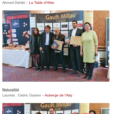
Ahmed Dehibi –
La Table d’Hôte
:
Naturalité
Lauréat : Cédric Gaston –
Auberge de l’Ady
: