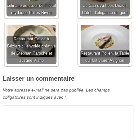
culinaire au cœur de l’Hôtel
au Cap d’Antibes Beach
mythique Belles Rives
Hôtel : l’élégance du goût
Restaurant Calice à
Béziers : l’envolée créative
de Stephan Paroche et
Restaurant Pollen, la Table
Justine Viano
qui fait vibrer Avignon
Laisser un commentaire
Votre adresse e-mail ne sera pas publiée.
Les champs
obligatoires sont indiqués avec
*