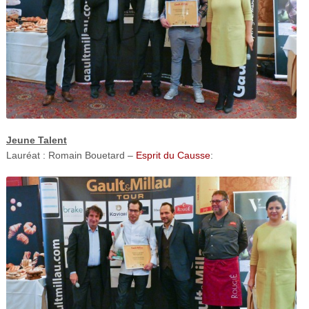
Jeune Talent
Lauréat : Romain Bouetard –
Esprit du Causse
: