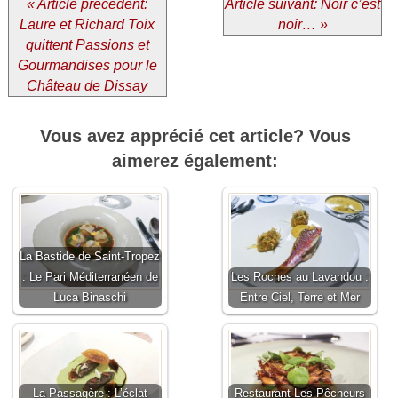
« Article précédent:
Article suivant: Noir c’est
Laure et Richard Toix
noir… »
quittent Passions et
Gourmandises pour le
Château de Dissay
Vous avez apprécié cet article? Vous
aimerez également:
La Bastide de Saint-Tropez
: Le Pari Méditerranéen de
Les Roches au Lavandou :
Luca Binaschi
Entre Ciel, Terre et Mer
La Passagère : L’éclat
Restaurant Les Pêcheurs