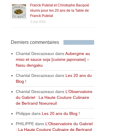
Franck Putelat et Christophe Bacquié
réunis pour les 20 ans de la Table de
Franck Putelat
3 mai 2026
Derniers commentaires
Chantal Descazeaux
dans
Aubergine au
miso et sauce soja [cuisine japonaise] –
Nasu dengaku
Chantal Descazeaux
dans
Les 20 ans du
Blog !
Chantal Descazeaux
dans
L’Observatoire
du Gabriel : La Haute Couture Culinaire
de Bertrand Noeureuil
Philippe
dans
Les 20 ans du Blog !
PHILIPPE
dans
L’Observatoire du Gabriel
: La Haute Couture Culinaire de Bertrand