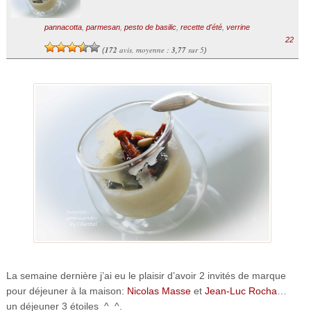
pannacotta
,
parmesan
,
pesto de basilic
,
recette d'été
,
verrine
22
172
avis, moyenne :
3,77
sur 5
(
)
La semaine dernière j’ai eu le plaisir d’avoir 2 invités de marque
pour déjeuner à la maison:
Nicolas Masse
et
Jean-Luc Rocha
…
un déjeuner 3 étoiles ^_^.