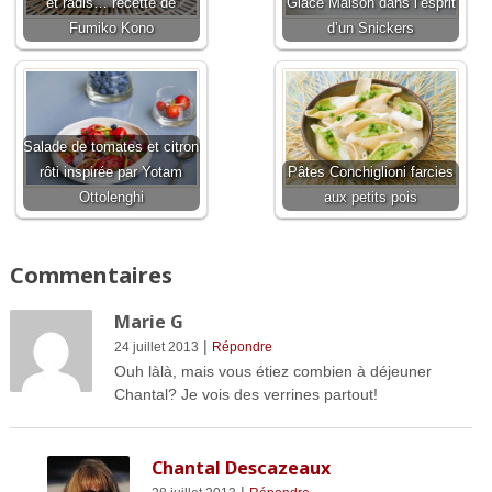
et radis… recette de
Glace Maison dans l’esprit
Fumiko Kono
d’un Snickers
Salade de tomates et citron
rôti inspirée par Yotam
Pâtes Conchiglioni farcies
Ottolenghi
aux petits pois
Commentaires
Marie G
|
24 juillet 2013
Répondre
Ouh làlà, mais vous étiez combien à déjeuner
Chantal? Je vois des verrines partout!
Chantal Descazeaux
|