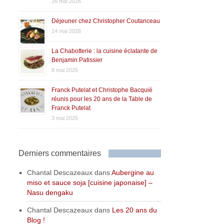
26 mai 2026
Déjeuner chez Christopher Coutanceau
14 mai 2026
La Chabotterie : la cuisine éclatante de
Benjamin Patissier
8 mai 2026
Franck Putelat et Christophe Bacquié
réunis pour les 20 ans de la Table de
Franck Putelat
3 mai 2026
Derniers commentaires
Chantal Descazeaux
dans
Aubergine au
miso et sauce soja [cuisine japonaise] –
Nasu dengaku
Chantal Descazeaux
dans
Les 20 ans du
Blog !