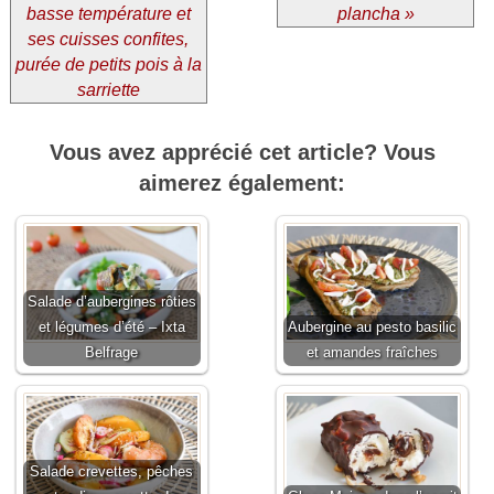
basse température et
plancha »
ses cuisses confites,
purée de petits pois à la
sarriette
Vous avez apprécié cet article? Vous
aimerez également:
Salade d’aubergines rôties
et légumes d’été – Ixta
Aubergine au pesto basilic
Belfrage
et amandes fraîches
Salade crevettes, pêches