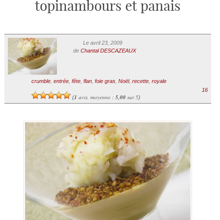
topinambours et panais
Le avril 23, 2009
de
Chantal DESCAZEAUX
crumble
,
entrée
,
fête
,
flan
,
foie gras
,
Noël
,
recette
,
royale
16
1
avis, moyenne :
5,00
sur 5
(
)