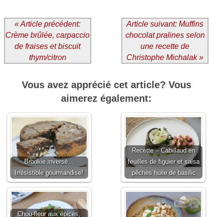
« Article précédent:
Article suivant: Muffins
Crème brûlée, carpaccio
chocolat pralines selon
de fraises et biscuit
une recette de
thym/citron
Christophe Michalak »
Vous avez apprécié cet article? Vous
aimerez également:
Recette – Cabillaud en
Brookie inversé…
feuilles de figuier et salsa
Irrésistible gourmandise!
pêches huile de basilic
Chou-fleur aux épices,