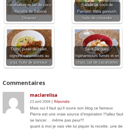
cacahuètes et lait de coco
Salade de coco de
– Recette de Sabrina
Paimpol, baba ganoush,
Ghayour
huile de coriandre
Truite, purée de céleri,
Saint-Jacques,
oignons caramélisés au
topinambours fumés et en
soja, huile de poireaux
chips, lait de cacahuètes
Commentaires
maclarelisa
|
23 avril 2009
Répondre
Mais oui il faut qu’il ouvre son blog ce fameux
Pierre est une vraie source d’inspiration !!!allez faut
se lancer… même pas peur!!!
quant à moi je vais vite lui piquer la recette, une de