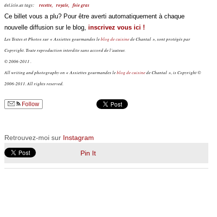
del.icio.us tags:
recette,
royale,
foie gras
Ce billet vous a plu? Pour être averti automatiquement à chaque
nouvelle diffusion sur le blog,
inscrivez vous ici !
Les Textes et Photos sur « Assiettes gourmandes le
blog de cuisine
de Chantal », sont protégés par
Copyright. Toute reproduction interdite sans accord de l’auteur.
© 2006-2011 .
All writing and photography on « Assiettes gourmandes le
blog de cuisine
de Chantal », is Copyright ©
2006-2011. All rights reserved.
Follow
Retrouvez-moi sur
Instagram
Pin It