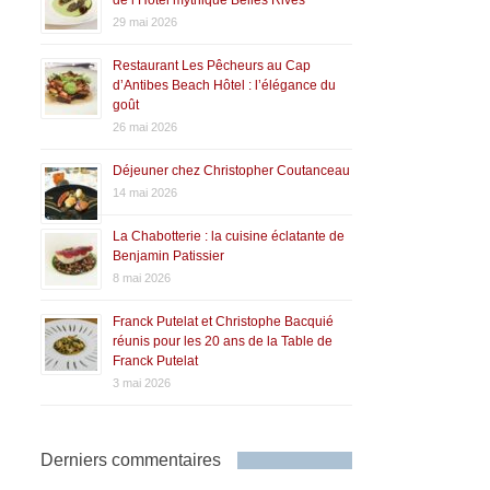
de l’Hôtel mythique Belles Rives
29 mai 2026
Restaurant Les Pêcheurs au Cap
d’Antibes Beach Hôtel : l’élégance du
goût
26 mai 2026
Déjeuner chez Christopher Coutanceau
14 mai 2026
La Chabotterie : la cuisine éclatante de
Benjamin Patissier
8 mai 2026
Franck Putelat et Christophe Bacquié
réunis pour les 20 ans de la Table de
Franck Putelat
3 mai 2026
Derniers commentaires