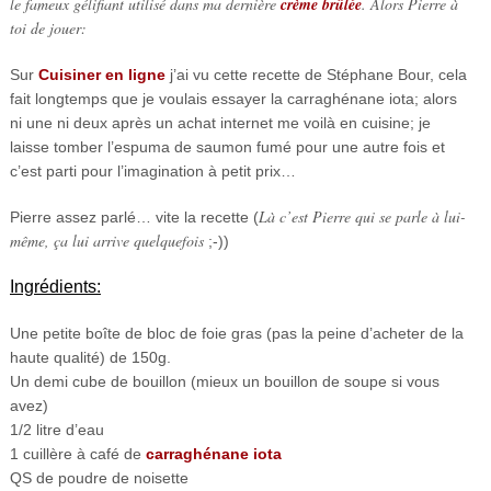
le fameux gélifiant utilisé dans ma dernière
crème brûlée
. Alors Pierre à
toi de jouer:
Sur
Cuisiner en ligne
j’ai vu cette recette de Stéphane Bour, cela
fait longtemps que je voulais essayer la carraghénane iota; alors
ni une ni deux après un achat internet me voilà en cuisine; je
laisse tomber l’espuma de saumon fumé pour une autre fois et
c’est parti pour l’imagination à petit prix…
Là c’est Pierre qui se parle à lui-
Pierre assez parlé… vite la recette (
même, ça lui arrive quelquefois
;-))
Ingrédients:
Une petite boîte de bloc de foie gras (pas la peine d’acheter de la
haute qualité) de 150g.
Un demi cube de bouillon (mieux un bouillon de soupe si vous
avez)
1/2 litre d’eau
1 cuillère à café de
carraghénane iota
QS de poudre de noisette