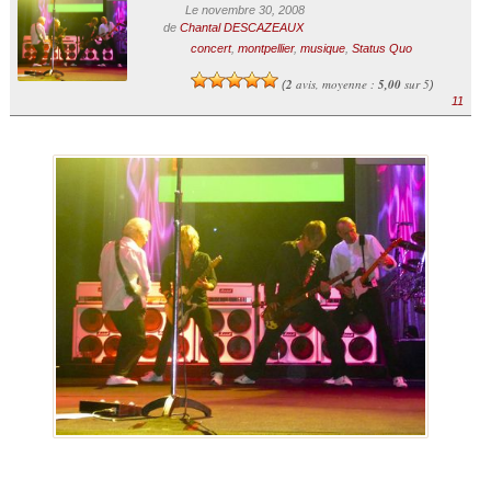
Le novembre 30, 2008
de
Chantal DESCAZEAUX
concert
,
montpellier
,
musique
,
Status Quo
2
avis, moyenne :
5,00
sur 5
(
)
11