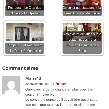
Restaurant Le Clos des
Déjeuner au restaurant « Le
Oliviers à Montpellier
Tamarillos », à Montpellier
Vos avis et critiques sur le
restaurant des frères
Tempête… et Restaurant
Pourcel: Le Jardin des
« Le Duo » à Montpellier
Sens
Commentaires
Marie13
|
30 novembre 2008
Répondre
Quelle veinarde, la chance en plus avec the
souvenir… trop bien.
Le concert je pense qu’il devait être aussi super
que celui que tu as vu l’an dernier si je ne me