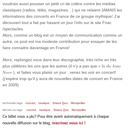
voudrais aussi pousser un petit cri de colère contre les médias
classiques (radios, télés, magazines…) qui ne relaient JAMAIS les
informations des concerts en France de ce groupe mythique! J’ai
découvert tout a fait par hasard un jour l’info sur le site Fnac
/spectacles.
Alors, comme un blog est un moyen de communication comme un
autre, ce post est ma modeste contribution pour essayer de les
faire connaitre davantage en France!
Alors, replongez vous dans leur discographie, très riche en hits
In the Army
plus célèbres les uns que les autres (il n’y a pas que «
Now
« ), et faites vous plaisir un jour : venez les voir en concert!
(j’espère trop qu’il y aura de nouvelles dates de concert en France
en 2009)
technorati tags:
concert,
musique,
Status Quo,
Montpellier
del.icio.us tags:
concert,
musique,
Status Quo,
Montpellier
Ce billet vous a plu? Pour être averti automatiquement à chaque
nouvelle diffusion sur le blog,
inscrivez vous ici !