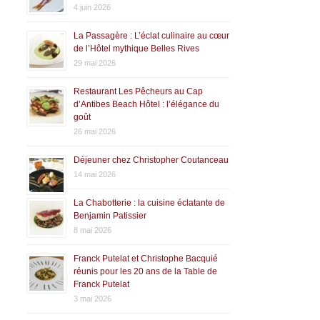
4 juin 2026
La Passagère : L’éclat culinaire au cœur
de l’Hôtel mythique Belles Rives
29 mai 2026
Restaurant Les Pêcheurs au Cap
d’Antibes Beach Hôtel : l’élégance du
goût
26 mai 2026
Déjeuner chez Christopher Coutanceau
14 mai 2026
La Chabotterie : la cuisine éclatante de
Benjamin Patissier
8 mai 2026
Franck Putelat et Christophe Bacquié
réunis pour les 20 ans de la Table de
Franck Putelat
3 mai 2026