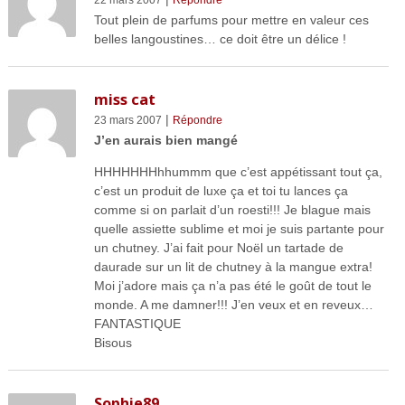
Tout plein de parfums pour mettre en valeur ces
belles langoustines… ce doit être un délice !
miss cat
|
23 mars 2007
Répondre
J’en aurais bien mangé
HHHHHHHhhummm que c’est appétissant tout ça,
c’est un produit de luxe ça et toi tu lances ça
comme si on parlait d’un roesti!!! Je blague mais
quelle assiette sublime et moi je suis partante pour
un chutney. J’ai fait pour Noël un tartade de
daurade sur un lit de chutney à la mangue extra!
Moi j’adore mais ça n’a pas été le goût de tout le
monde. A me damner!!! J’en veux et en reveux…
FANTASTIQUE
Bisous
Sophie89