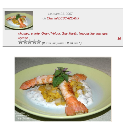
Le mars 21, 2007
de
Chantal DESCAZEAUX
chutney
,
entrée
,
Grand Vefour
,
Guy Martin
,
langoustine
,
mangue
,
recette
36
0
avis, moyenne :
0,00
sur 5
(
)