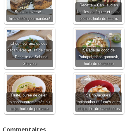
Recette – Cabillaud en
Brookie inversé…
feuilles de figuier et salsa
Irrésistible gourmandise!
pêches huile de basilic
Chou-fleur aux épices,
cacahuètes et lait de coco
Salade de coco de
– Recette de Sabrina
Paimpol, baba ganoush,
Ghayour
huile de coriandre
Truite, purée de céleri,
Saint-Jacques,
oignons caramélisés au
topinambours fumés et en
soja, huile de poireaux
chips, lait de cacahuètes
Commentaires