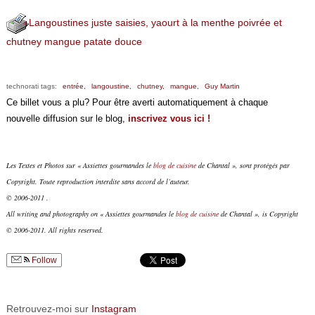
Langoustines juste saisies, yaourt à la menthe poivrée et
chutney mangue patate douce
technorati tags:
entrée,
langoustine,
chutney,
mangue,
Guy Martin
Ce billet vous a plu? Pour être averti automatiquement à chaque
nouvelle diffusion sur le blog,
inscrivez vous ici !
Les Textes et Photos sur « Assiettes gourmandes le
blog de cuisine
de Chantal », sont protégés par
Copyright. Toute reproduction interdite sans accord de l’auteur.
© 2006-2011 .
All writing and photography on « Assiettes gourmandes le
blog de cuisine
de Chantal », is Copyright
© 2006-2011. All rights reserved.
Follow
Retrouvez-moi sur
Instagram