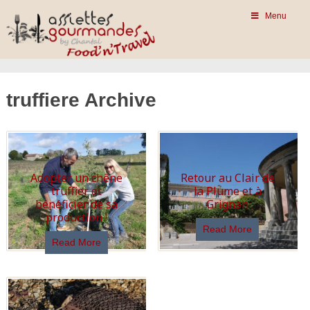
Menu
truffiere Archive
Adopter un chêne
Retour au Clair de
truffier et
la Plume et à
bénéficier de sa
Grignan
production !
Read More
Read More