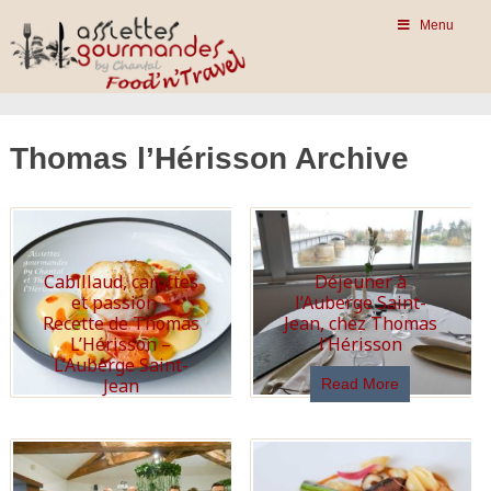
Menu
Thomas l’Hérisson Archive
Cabillaud, carottes
Déjeuner à
et passion –
l’Auberge Saint-
Recette de Thomas
Jean, chez Thomas
L’Hérisson –
l’Hérisson
L’Auberge Saint-
Jean
Read More
Read More