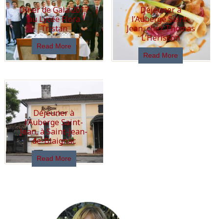
Dîner de Gala 2017
Déjeuner à
au Lycée Flora
l’Auberge Saint-
Tristan
Jean, chez Thomas
L’Hérisson
Read More
Read More
Déjeuner à
l’Auberge Saint-
Jean, à Saint-Jean-
de-Blaignac
Read More