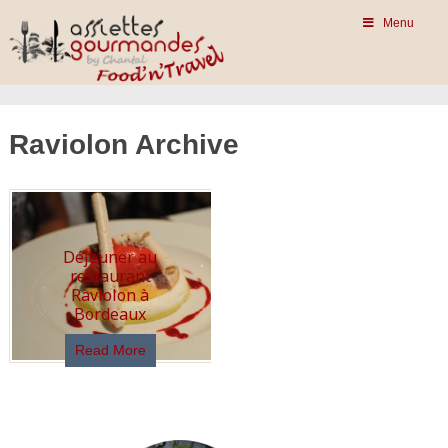
Menu
Raviolon Archive
Déjeuner au
restaurant
Raviolon à
Bordeaux
Read More