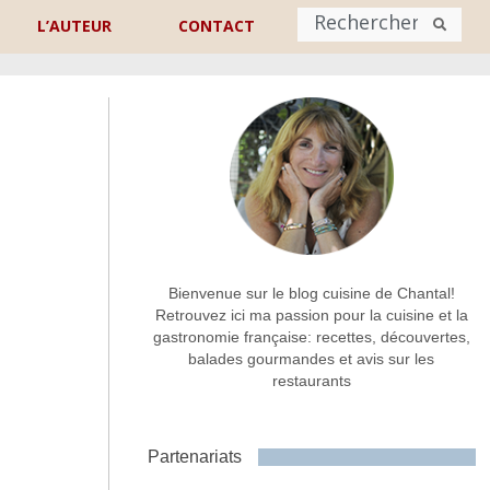
L’AUTEUR
CONTACT
Nom
*
rénom
Nom
Adresse de contact
*
Bienvenue sur le blog cuisine de Chantal!
Retrouvez ici ma passion pour la cuisine et la
gastronomie française: recettes, découvertes,
Commentaire ou message
*
balades gourmandes et avis sur les
restaurants
Partenariats