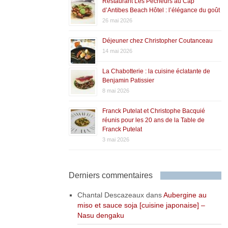
Restaurant Les Pêcheurs au Cap
d’Antibes Beach Hôtel : l’élégance du goût
26 mai 2026
Déjeuner chez Christopher Coutanceau
14 mai 2026
La Chabotterie : la cuisine éclatante de
Benjamin Patissier
8 mai 2026
Franck Putelat et Christophe Bacquié
réunis pour les 20 ans de la Table de
Franck Putelat
3 mai 2026
Derniers commentaires
Chantal Descazeaux
dans
Aubergine au
miso et sauce soja [cuisine japonaise] –
Nasu dengaku