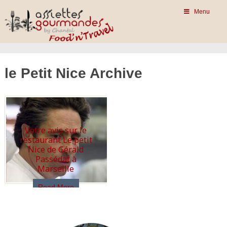
Menu
le Petit Nice Archive
Votre avis sur le
restaurant Le petit
Nice de Gérald
Passédat à
Marseille
Read More