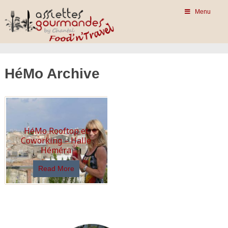
Menu
HéMo Archive
HéMo Rooftop et
Coworking – Halle
Héméra
Read More