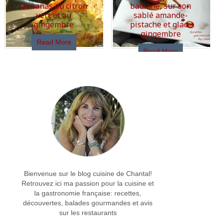
d’ananas au citron
badiane, sur son
vert et au
sablé amande-
gingembre
pistache et glace
gingembre
Read More
Read More
Bienvenue sur le blog cuisine de Chantal!
Retrouvez ici ma passion pour la cuisine et
la gastronomie française: recettes,
découvertes, balades gourmandes et avis
sur les restaurants