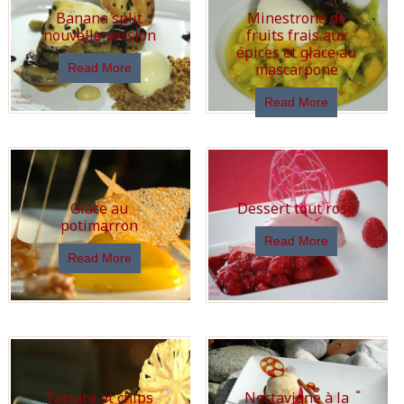
Banana split
Minestrone de
nouvelle version
fruits frais aux
épices et glace au
mascarpone
Read More
Read More
Glace au
Dessert tout rose
potimarron
Read More
Read More
Tartare et chips
Nectavigne à la