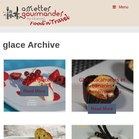
Menu
glace Archive
Nougat glacé
Glace cacahuètes et
bananes
caramélisées au
Read More
yuzu
Read More