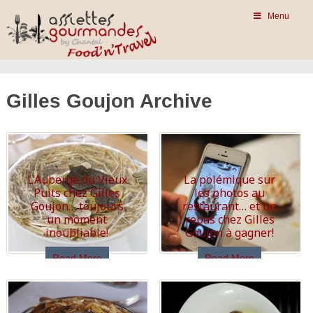
Menu
Gilles Goujon Archive
L’Auberge du Vieux
La polémique sur
Puits chez Gilles
les photos au
Goujon… toujours
restaurant… et un
un moment
repas chez Gilles
inoubliable!
Goujon à gagner!
Read More
Read More