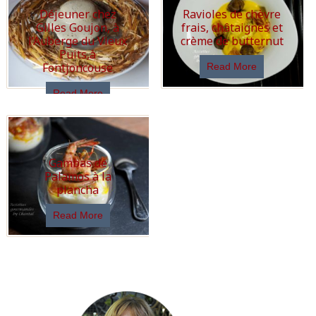
Déjeuner chez
Ravioles de chèvre
Gilles Goujon, à
frais, châtaignes et
l’Auberge du Vieux
crème de butternut
Puits,à
Fontjoncouse
Read More
Read More
Gambas de
Palamos à la
plancha
Read More