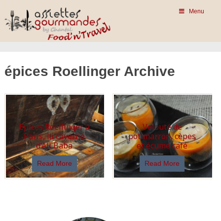
Menu
épices Roellinger Archive
Epices Roellinger à
Velouté de
Paris, la caverne
potimarron, cèpes
d’Ali Baba
et écume café
Read More
Read More