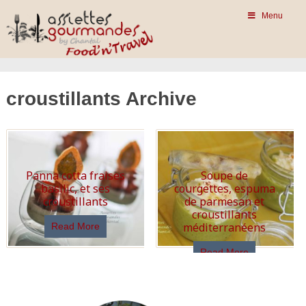
Menu
croustillants Archive
Panna cotta fraises
Soupe de
basilic, et ses
courgettes, espuma
croustillants
de parmesan et
croustillants
méditerranéens
Read More
Read More