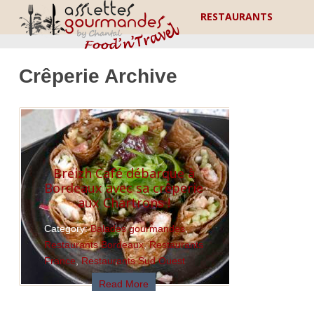
RESTAURANTS
Crêperie Archive
Breizh Café débarque à
Bordeaux avec sa crêperie
aux Chartrons !
Category:
Balades gourmandes
,
Restaurants Bordeaux
,
Restaurants
France
,
Restaurants Sud Ouest
Read More