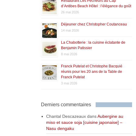
Restaurant Les Pêcheurs au Cap
d’Antibes Beach Hôtel : l’élégance du goût
26 mai 2026
Déjeuner chez Christopher Coutanceau
14 mai 2026
La Chabotterie : la cuisine éclatante de
Benjamin Patissier
8 mai 2026
Franck Putelat et Christophe Bacquié
réunis pour les 20 ans de la Table de
Franck Putelat
3 mai 2026
Derniers commentaires
Chantal Descazeaux
dans
Aubergine au
miso et sauce soja [cuisine japonaise] –
Nasu dengaku