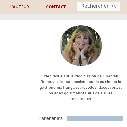
L’AUTEUR
CONTACT
Nom
*
rénom
Nom
Adresse de contact
*
Bienvenue sur le blog cuisine de Chantal!
Retrouvez ici ma passion pour la cuisine et la
gastronomie française: recettes, découvertes,
Commentaire ou message
*
balades gourmandes et avis sur les
restaurants
Partenariats