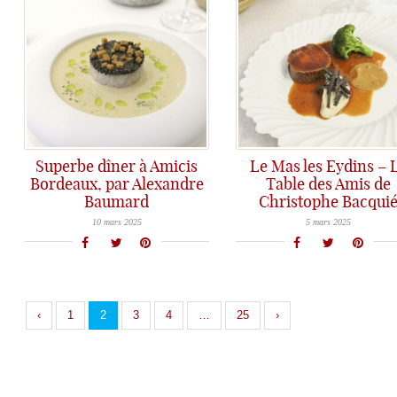
Superbe dîner à Amicis
Le Mas les Eydins – 
Bordeaux, par Alexandre
Table des Amis de
Baumard
Christophe Bacqui
Nouveau dîner à Amicis, l'incontournable lieu chic et chaleureux du Chef Alexandre Baumard. Il séduit tous les amateurs de belle gastronomie avec une cuisine créative, précise et des tarifs hyper corrects!
Le Mas les Eydins, un écrin culinaire de haut vol au cœur du Luberon, avec la précision remarquable de Christophe Bacquié... un sublime moment hors du temps!
10 mars 2025
5 mars 2025
‹
1
2
3
4
…
25
›