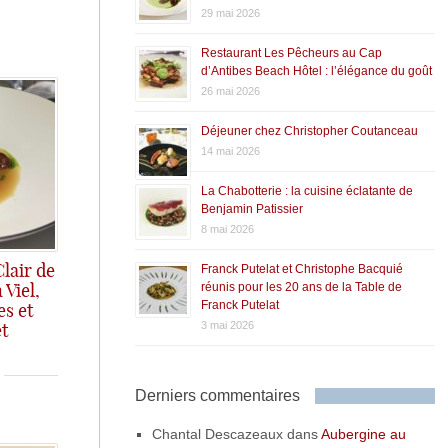
29 mai 2026
Restaurant Les Pêcheurs au Cap
d’Antibes Beach Hôtel : l’élégance du goût
26 mai 2026
Déjeuner chez Christopher Coutanceau
14 mai 2026
La Chabotterie : la cuisine éclatante de
Benjamin Patissier
8 mai 2026
Franck Putelat et Christophe Bacquié
lair de
réunis pour les 20 ans de la Table de
 Viel,
Franck Putelat
s et
3 mai 2026
t
Derniers commentaires
Chantal Descazeaux
dans
Aubergine au