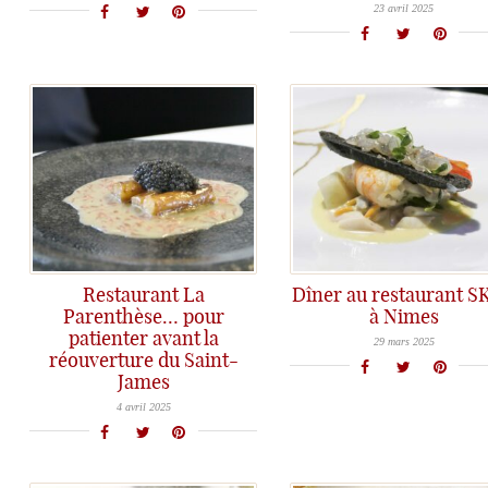
23 avril 2025
Restaurant La
Dîner au restaurant S
Parenthèse… pour
à Nimes
Découverte du restaurant Skab à Nîmes, une cuisine sincère et juste avec un Chef discret mais soucieux de toujours bien faire.
patienter avant la
29 mars 2025
réouverture du Saint-
James
En attendant la réouverture attendue du Saint-James à Bouliac, Mathieu Martin et son équipe nous régalent au restaurant éphémère La Parenthèse au Château Leroy-Beauval à quelques kilomètres de Bordeaux...
4 avril 2025