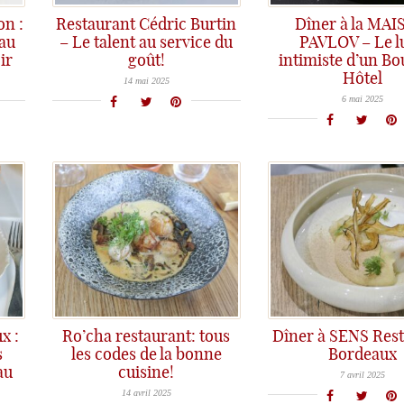
on :
Restaurant Cédric Burtin
Dîner à la MA
 au
– Le talent au service du
PAVLOV – Le l
ir
goût!
intimiste d’un Bo
Restaurant Cédric Burtin à Saint-Rémy, 2 étoiles Michelin : un plaisir épicurien et une expérience gustative à vivre avec une cuisine authentique et hautement calibrée...
Hôtel
Dîner à la Maison Pavlov, un écrin intimiste et cosy au Bouscat avec de belles surprises dans les assiettes, une jolie cuisine r
14 mai 2025
6 mai 2025
x :
Ro’cha restaurant: tous
Dîner à SENS Res
s
les codes de la bonne
Bordeaux
Nouvelle orientation pour le Restaurant Sens à Bordeaux : une Carte courte, des assiettes terriblement gourmandes
au
cuisine!
Au restaurant Ro'cha , le Chef Mof Jean-Luc Rocha nous régale toujours avec une cuisine éclatante pour les papilles, gourmande, généreuse et surtout une cuisine de goût...
7 avril 2025
14 avril 2025