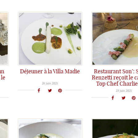
un
Déjeuner à la Villa Madie
Restaurant Son’: 
Haute gastronomie à La Villa Madie à Cassis: une ode aux saveurs méditerranéennes signée par le Chef Dimitri Droisneau, 3 étoiles Michelin...
 le
Renzetti reçoit le 
Top Chef Charli
26 juin 2025
Dîner à 4 mains au restaurant Son' à Bordeaux avec Sylvain Renzetti qui a reçu le candidat Top Chef Charlie Anne pendant une semaine...
23 juin 2025