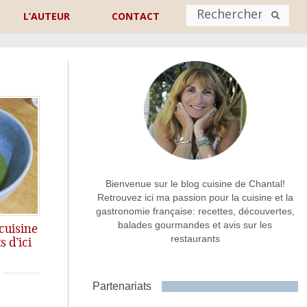
L’AUTEUR
CONTACT
Nom
*
rénom
Nom
Adresse de contact
*
Bienvenue sur le blog cuisine de Chantal!
Retrouvez ici ma passion pour la cuisine et la
gastronomie française: recettes, découvertes,
Commentaire ou message
*
balades gourmandes et avis sur les
 cuisine
restaurants
s d’ici
our du monde.
Partenariats