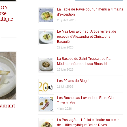
ISON
La Table de Pavie pour un menu à 4 mains
uxe
d’exception
utique
20 juillet 2026
affinée et créative comme on aime!
Le Mas Les Eydins : l’Art de vivre et de
recevoir d’Alexandra et Christophe
Bacquié
22 juin 2026
La Bastide de Saint-Tropez : Le Pari
Méditerranéen de Luca Binaschi
16 juin 2026
Les 20 ans du Blog !
11 juin 2026
Les Roches au Lavandou : Entre Ciel,
Terre et Mer
taurant
4 juin 2026
, et un excellent rapport Q/P
La Passagère : L’éclat culinaire au cœur
de l’Hôtel mythique Belles Rives