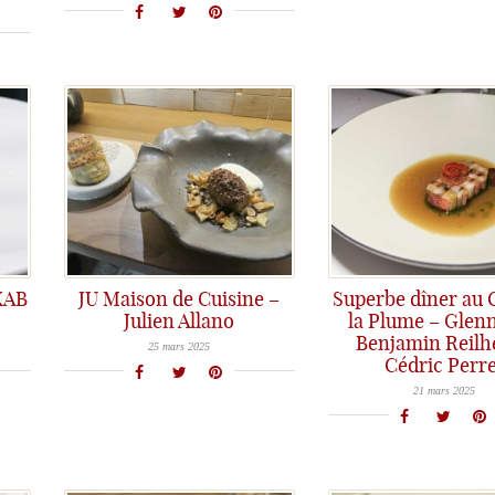
KAB
JU Maison de Cuisine –
Superbe dîner au C
Julien Allano
la Plume – Glenn
Découverte du restaurant de Julien Allano, une "Maison de Cuisine" à son image, où le Chef met toute son âme, son savoir-faire et sa bienveillance pour le bonheur de ses clients
Benjamin Reilhe
25 mars 2025
Cédric Perre
Superbe dîner au Clair de la Plume à Grignan : un menu assuré par le duo Benjamin Reilhes et Cédric Perret, et une carte co-signée par Glenn Viel.
21 mars 2025