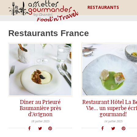
RESTAURANTS
Restaurants France
Dîner au Prieuré
Restaurant Hôtel La Be
Baumanière près
Vie… un superbe écr
d’Avignon
gourmand!
Le Prieuré Baumanière, c'est le charme d'une bâtisse historique, et une ode à la Provence en gastronomie avec la cuisine instinctive et savoureuse du Chef Christophe Chiavola...
Du charme, des Good Vibes, une cuisine délicate et savoureuse, l'Hôtel Restaurant La Belle Vie tout proche du Pont du Gard, porte bien son nom, on trouve ici le Bonheur!
18 juillet 2025
14 juillet 2025