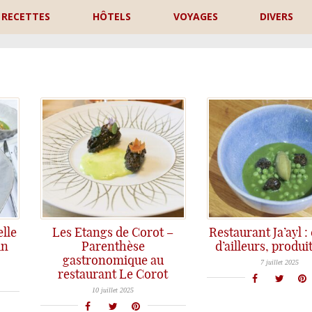
RECETTES
HÔTELS
VOYAGES
DIVERS
P
lle
Les Etangs de Corot –
Restaurant Ja’ayl :
in
Parenthèse
d’ailleurs, produit
Sur les routes du Lot et Garonne, coup de projecteur sur le restaurant Ja'ayl qui invite à un véritable voyage culinaire aut
gastronomique au
7 juillet 2025
restaurant Le Corot
Superbe halte gastronomique aux Etangs de Corot aux Portes de Paris : magnifique cuisine d'auteur de Rémi Chambard, une cuisine précise et gourmande avec un véritable itinéraire de saveurs au sein du territoire francilien.
10 juillet 2025