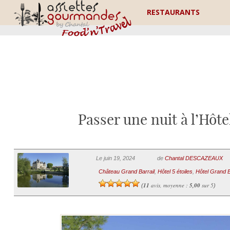
RESTAURANTS
Passer une nuit à l’Hôte
Le juin 19, 2024
de
Chantal DESCAZEAUX
Château Grand Barrail
,
Hôtel 5 étoiles
,
Hôtel Grand B
11
avis, moyenne :
5,00
sur 5
(
)