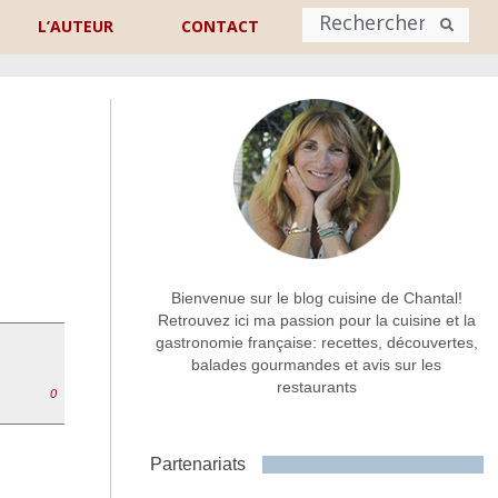
L’AUTEUR
CONTACT
Nom
*
rénom
Nom
Adresse de contact
*
Bienvenue sur le blog cuisine de Chantal!
Retrouvez ici ma passion pour la cuisine et la
gastronomie française: recettes, découvertes,
Commentaire ou message
*
balades gourmandes et avis sur les
restaurants
0
Partenariats