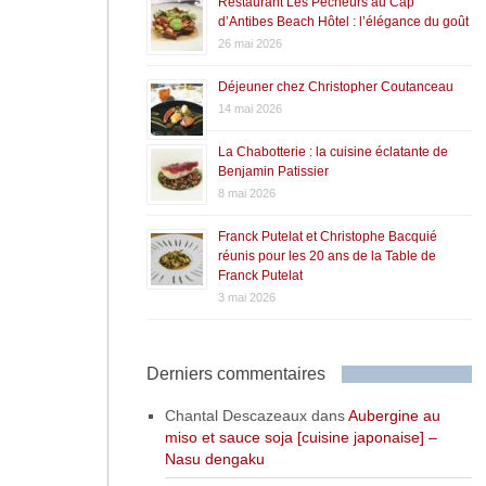
Restaurant Les Pêcheurs au Cap
d’Antibes Beach Hôtel : l’élégance du goût
26 mai 2026
Déjeuner chez Christopher Coutanceau
14 mai 2026
La Chabotterie : la cuisine éclatante de
Benjamin Patissier
8 mai 2026
Franck Putelat et Christophe Bacquié
réunis pour les 20 ans de la Table de
Franck Putelat
3 mai 2026
Derniers commentaires
Chantal Descazeaux
dans
Aubergine au
miso et sauce soja [cuisine japonaise] –
Nasu dengaku