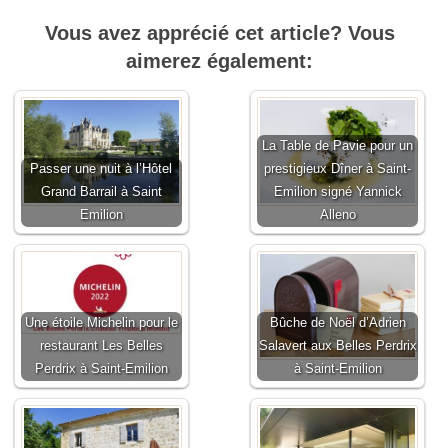
Vous avez apprécié cet article? Vous
aimerez également:
La Table de Pavie pour un
Passer une nuit à l’Hôtel
prestigieux Dîner à Saint-
Grand Barrail à Saint
Emilion signé Yannick
Emilion
Alleno
Une étoile Michelin pour le
Bûche de Noël d’Adrien
restaurant Les Belles
Salavert aux Belles Perdrix
Perdrix à Saint-Emilion
à Saint-Emilion