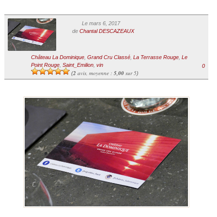
Le mars 6, 2017
de
Chantal DESCAZEAUX
Château La Dominique
,
Grand Cru Classé
,
La Terrasse Rouge
,
Le
Point Rouge
,
Saint_Emilion
,
vin
0
2
avis, moyenne :
5,00
sur 5
(
)