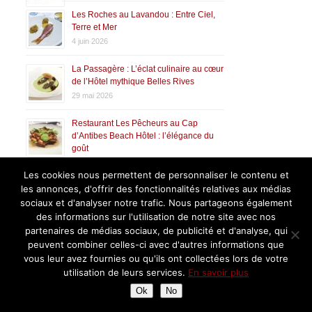
Les Roches au Lavandou : Entre Ciel,
Terre et Mer
4 juin 2026
La Passagère : L’éclat culinaire au cœur
de l’Hôtel mythique Belles Rives
29 mai 2026
Restaurant Les Pêcheurs au Cap
d’Antibes Beach Hôtel : l’élégance du
goût
26 mai 2026
Les cookies nous permettent de personnaliser le contenu et
les annonces, d'offrir des fonctionnalités relatives aux médias
Déjeuner chez Christopher Coutanceau
sociaux et d'analyser notre trafic. Nous partageons également
14 mai 2026
des informations sur l'utilisation de notre site avec nos
partenaires de médias sociaux, de publicité et d'analyse, qui
La Chabotterie : la cuisine éclatante de
peuvent combiner celles-ci avec d'autres informations que
Benjamin Patissier
vous leur avez fournies ou qu'ils ont collectées lors de votre
8 mai 2026
utilisation de leurs services.
En savoir plus
Franck Putelat et Christophe Bacquié
Ok
No
réunis pour les 20 ans de la Table de
Franck Putelat