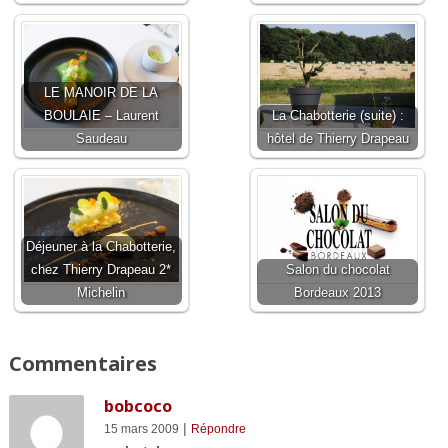
LE MANOIR DE LA
BOULAIE – Laurent
La Chabotterie (suite) :
Saudeau
hôtel de Thierry Drapeau
Déjeuner à la Chabotterie,
chez Thierry Drapeau 2*
Salon du chocolat
Michelin
Bordeaux 2013
Commentaires
bobcoco
|
15 mars 2009
Répondre