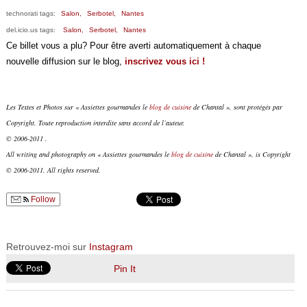
technorati tags:
Salon,
Serbotel,
Nantes
del.icio.us tags:
Salon,
Serbotel,
Nantes
Ce billet vous a plu? Pour être averti automatiquement à chaque
nouvelle diffusion sur le blog,
inscrivez vous ici !
Les Textes et Photos sur « Assiettes gourmandes le
blog de cuisine
de Chantal », sont protégés par
Copyright. Toute reproduction interdite sans accord de l’auteur.
© 2006-2011 .
All writing and photography on « Assiettes gourmandes le
blog de cuisine
de Chantal », is Copyright
© 2006-2011. All rights reserved.
Follow
Retrouvez-moi sur
Instagram
Pin It