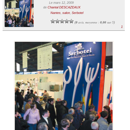
Le mars 12, 2009
de
Chantal DESCAZEAUX
Nantes
,
salon
,
Serbotel
0
avis, moyenne :
0,00
sur 5
(
)
1