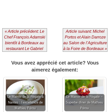
« Article précédent: Le
Article suivant: Michel
Chef François Adamski
Portos et Alain Darroze
bientôt à Bordeaux au
au Salon de l’Agriculture
restaurant Le Gabriel
à la Foire de Bordeaux »
Vous avez apprécié cet article? Vous
aimerez également:
Le Manoir de la Régate à
Le Manoir de la Régate –
Nantes : l’excellence de
Superbe dîner de Mathieu
Mathieu Pérou
Pérou