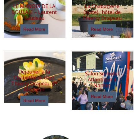
LE MANOIR DE LA
La Chabotterie
BOULAIE – Laurent
(suite) : hôtel de
Saudeau
Thierry Drapeau
Read More
Read More
Déjeuner à la
Salon Serbotel
Chabotterie, chez
Atlantique à
Thierry Drapeau 2*
Nantes
Michelin
Read More
Read More