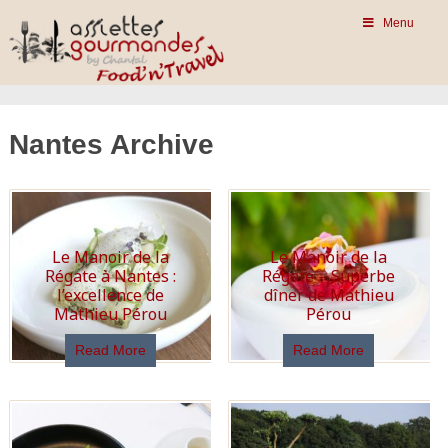
Menu
Nantes Archive
Le Manoir de la
Le Manoir de la
Régate à Nantes :
Régate – Superbe
l’excellence de
dîner de Mathieu
Mathieu Pérou
Pérou
Read More
Read More