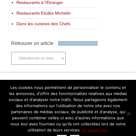
Restaurants à l’Etranger
Restaurants Etoilés Michelin
Dans les cuisines des Chefs
Retrouver un article
Retrouver
un
article
Newsletter
Les cookies nous permettent de personnaliser le contenu et
les annonces, d'offrir des fonctionnalités relatives aux médias
sociaux et d'analyser notre trafic. Nous partageons également
des informations sur l'utilisation de notre site avec nos
partenaires de médias sociaux, de publicité et d'analyse, qui
Abonnez-vous
peuvent combiner celles-ci avec d'autres informations que
Facebook
Twitter
Instagram
Pinterest
vous leur avez fournies ou qu'ils ont collectées lors de votre
utilisation de leurs services.
En savoir plus