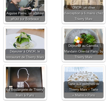
ONOR, un dîner
Aiguise Pierre, un affûteur
d’exception à 6 mains chez
affûté sur Bordeaux
Thierry Marx
Déjeuner au Camélia,
Déjeuner à ONOR, le
Mandarin Oriental Paris, by
restaurant de Thierry Marx
Thierry Marx
Tarte aux pommes de
La Boulangerie de Thierry
Thierry Marx – Tarte
Marx à Paris
« Maitre » Pons