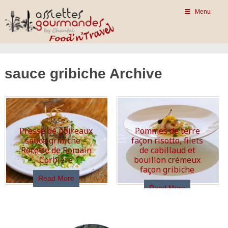
Menu
sauce gribiche Archive
Pressé de poireaux
Pommes de terre
sauce gribiche –
façon risotto, filets
Recette de Romain
de cabillaud et
Corbière
bouillon crémeux
façon gribiche
Read More
Read More