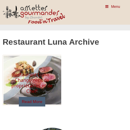
Menu
Restaurant Luna Archive
Restaurant Luna…
Changement de
propriétaires et de
Chef!
Read More