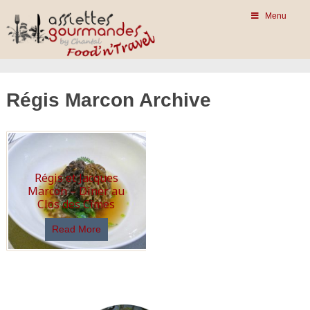
Menu
Régis Marcon Archive
Régis et Jacques
Marcon – Dîner au
Clos des Cîmes
Read More