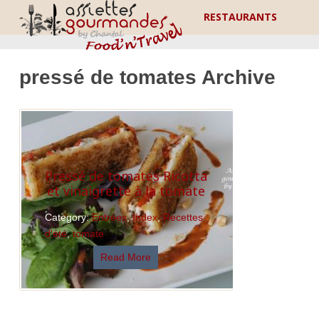
RESTAURANTS
pressé de tomates Archive
Pressé de tomates Ricotta
et vinaigrette à la tomate
Category:
Entrées
,
Index
,
Recettes
d'été
,
tomate
Read More