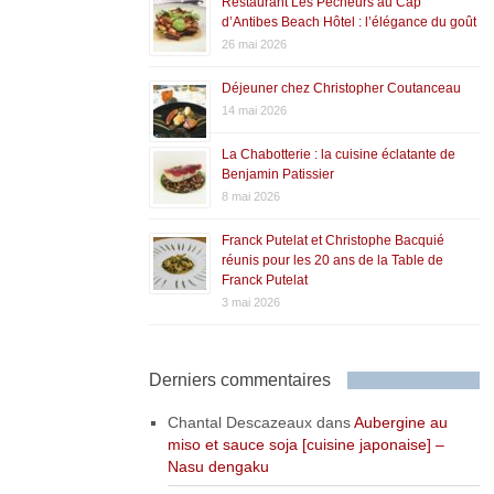
Restaurant Les Pêcheurs au Cap
d’Antibes Beach Hôtel : l’élégance du goût
26 mai 2026
Déjeuner chez Christopher Coutanceau
14 mai 2026
La Chabotterie : la cuisine éclatante de
Benjamin Patissier
8 mai 2026
Franck Putelat et Christophe Bacquié
réunis pour les 20 ans de la Table de
Franck Putelat
3 mai 2026
Derniers commentaires
Chantal Descazeaux
dans
Aubergine au
miso et sauce soja [cuisine japonaise] –
Nasu dengaku