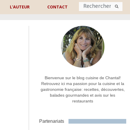
L’AUTEUR
CONTACT
Nom
*
rénom
Nom
Adresse de contact
*
Bienvenue sur le blog cuisine de Chantal!
Retrouvez ici ma passion pour la cuisine et la
gastronomie française: recettes, découvertes,
Commentaire ou message
*
balades gourmandes et avis sur les
restaurants
Partenariats