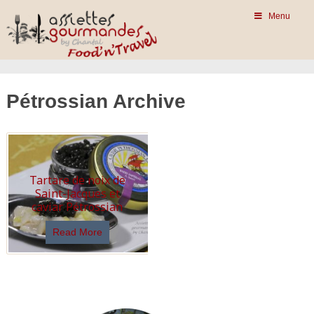
Menu
Pétrossian Archive
Tartare de noix de
Saint-Jacques et
caviar Pétrossian
Read More