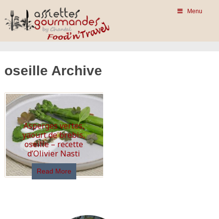
Menu
oseille Archive
Asperges vertes,
yaourt de brebis,
oseille – recette
d’Olivier Nasti
Read More