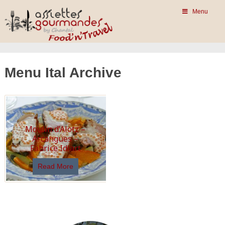
Menu
Menu Ital Archive
Moulin d’Alotz –
Arcangues –
Fabrice Idiart
Read More