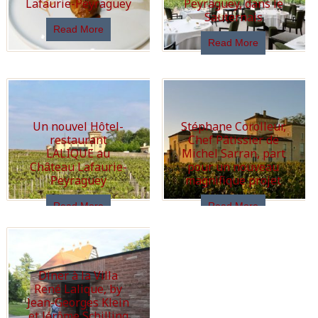
Lafaurie-Peyraguey
Peyraguey, dans le
Sauternais
Read More
Read More
Un nouvel Hôtel-
Stéphane Corolleur,
restaurant
Chef Pâtissier de
LALIQUE au
Michel Sarran, part
Château Lafaurie-
pour un nouveau
Peyraguey
magnifique projet
Read More
Read More
Diner à la Villa
René Lalique, by
Jean-Georges Klein
et Jérôme Schilling