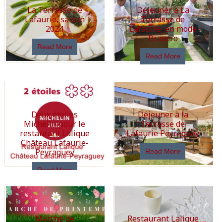
La Terrasse de
Déjeuner à La
Lafaurie, saison
Terrasse de
2024
Lafaurie, en mode
Brasero
Read More
Read More
Deux étoiles
Déjeuner à la
Michelin pour le
Terrasse de
restaurant Lalique
Lafaurie Peyraguey
Château Lafaurie-
Peyraguey
Read More
Read More
Marché de
Restaurant Lalique