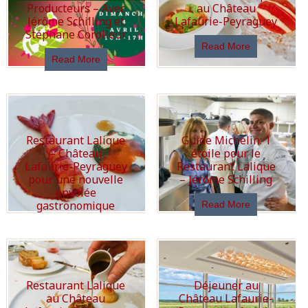
Producteurs – Avec
au Château
Jérôme Schilling et
Lafaurie-Peyraguey
Stéphane Corolleur
Read More
Read More
Restaurant Lalique
Guide Michelin: 1
– Château
étoile pour le
Lafaurie-Peyraguey
Restaurant Lalique
pour une nouvelle
– Jérôme Schilling
envolée
gastronomique
Read More
Read More
Restaurant Lalique
Déjeuner au
au Château
Château Lafaurie-