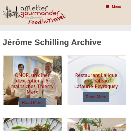
Menu
Jérôme Schilling Archive
ONOR, un dîner
Restaurant Lalique
d’exception à 6
au Château
mains chez Thierry
Lafaurie-Peyraguey
Marx
Read More
Read More