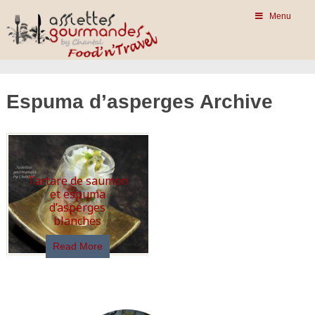
Menu
Espuma d’asperges Archive
Tartare de saumon
et espuma
d’asperges
blanches
Read More