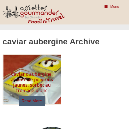
Menu
caviar aubergine Archive
Caviar d’aubergine,
velouté de poivrons
jaunes, sorbet au
fromage blanc
Read More